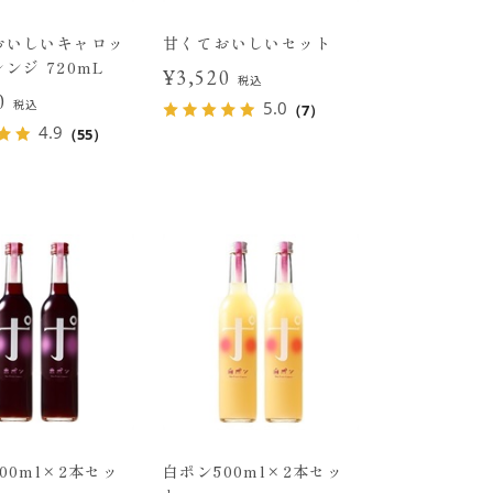
おいしいキャロッ
甘くておいしいセット
ンジ 720mL
¥3,520
税込
60
税込
5.0
（7）
4.9
（55）
00ml×2本セッ
白ポン500ml×2本セッ