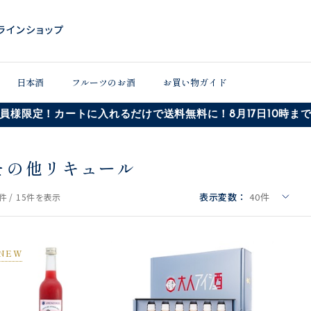
日本酒
フルーツのお酒
お買い物ガイド
員様限定！カートに入れるだけで送料無料に！8月17日10時ま
その他リキュール
表示変数：
40
件
件 /
15件
を表示
NEW