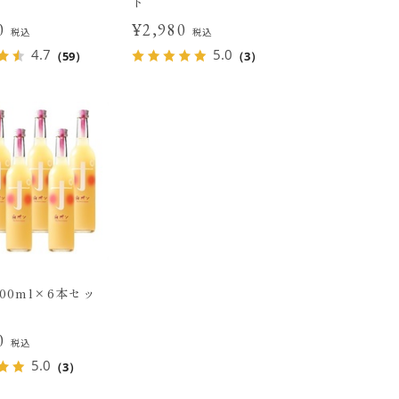
ト
80
¥2,980
税込
税込
4.7
5.0
（59）
（3）
00ml×6本セッ
00
税込
5.0
（3）