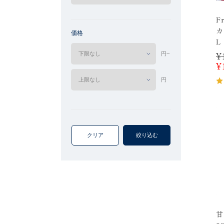
F
カ
価格
L
円~
¥
¥
円
クリア
絞り込む
甘