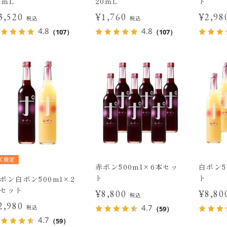
0ｍL
20ｍL
ト
3,520
¥1,760
¥2,9
税込
税込
4.8
4.8
（107）
（107）
EC限定
赤ポン500ml×6本セッ
白ポン5
ト
ト
ポン白ポン500ml×2
セット
¥8,800
¥8,8
税込
2,980
4.7
税込
（59）
4.7
（59）