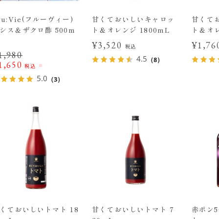
ru:Vie(フルーヴィー)
甘くておいしいキャロッ
甘くて
シス＆ザクロ酢 500m
ト＆オレンジ 1800mL
ト＆オレ
¥3,520
¥1,7
税込
1,980
4.5
（8）
1,650
税込
5.0
（3）
くておいしいトマト 18
甘くておいしいトマト 7
赤ポン5