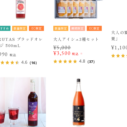
すすめ
数量限定
EC限定
数量限定
期間限定
EC限定
大人の
果」
RUTAS ブラッドオレ
大人アイシュ3種セット
ジ 500mL
¥
5,000
¥1,1
¥
3,500
990
税込
税込
4.8
（37）
4.6
（16）