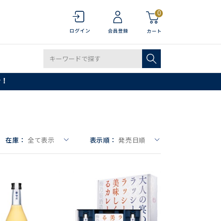
0
で！
在庫：
全て表示
表示順：
発売日順