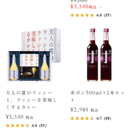
¥
5,000
¥
3,500
税込
4.8
（37）
大人の宴のラッシー
赤ポン500ml×2本セッ
と、ラッシーを美味し
ト
くするカレー
¥2,980
税込
¥3,500
税込
4.7
（59）
4.6
（51）