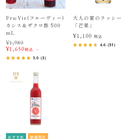
Fru:Vie(フルーヴィー)
大人の宴のラッシー
カシス＆ザクロ酢 500
「芒果」
mL
¥1,100
税込
¥
1,980
4.6
（51）
¥
1,650
税込
5.0
（3）
NE
W
おすすめ
数量限定