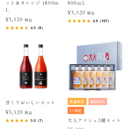
ット＆オレンジ 1800m
800ｍL
L
¥3,520
税込
¥3,520
税込
4.8
（107）
4.5
（8）
数量限定
期間限定
甘くておいしいセット
EC限定
¥3,520
税込
大人アイシュ3種セット
5.0
（7）