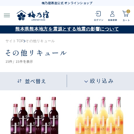
梅乃宿酒造公式 オンラインショップ
0
熊本県熊本地方を震源とする地震の影響について
サイトTOP
その他リキュール
その他リキュール
15
件 /
15件
を表示
並べ替え
絞り込み