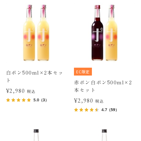
EC限定
白ポン500ml×2本セッ
ト
赤ポン白ポン500ml×2
本セット
¥2,980
税込
¥2,980
5.0
（3）
税込
4.7
（59）