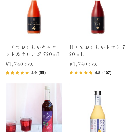
甘くておいしいキャロ
甘くておいしいトマト 7
ット＆オレンジ 720mL
20ｍL
¥1,760
¥1,760
税込
税込
4.9
4.8
（55）
（107）