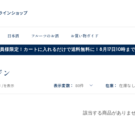
日本酒
フルーツのお酒
お買い物ガイド
員様限定！カートに入れるだけで送料無料に！8月17日10時ま
ジン
表示変数：
80
件
在庫：
在庫な
 /
を表示
該当する商品がありま