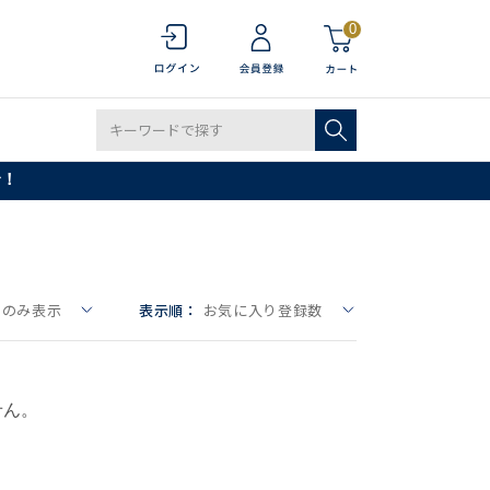
0
で！
しのみ表示
表示順：
お気に入り登録数
せん。