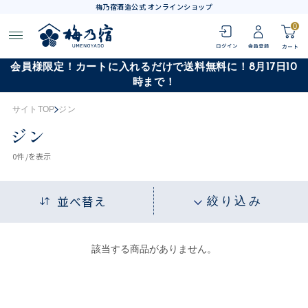
梅乃宿酒造公式 オンラインショップ
0
会員様限定！カートに入れるだけで送料無料に！8月17日10
時まで！
サイトTOP
ジン
ジン
0
件 /
を表示
並べ替え
絞り込み
該当する商品がありません。