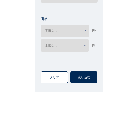
価格
円~
円
クリア
絞り込む