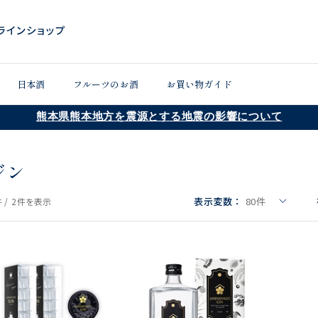
日本酒
フルーツのお酒
お買い物ガイド
熊本県熊本地方を震源とする地震の影響について
ジン
表示変数：
80
件
 /
2件
を表示