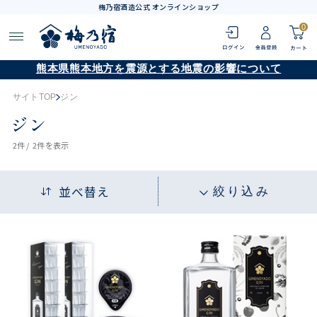
梅乃宿酒造公式 オンラインショップ
0
熊本県熊本地方を震源とする地震の影響について
サイトTOP
ジン
ジン
2
件 /
2件
を表示
並べ替え
絞り込み