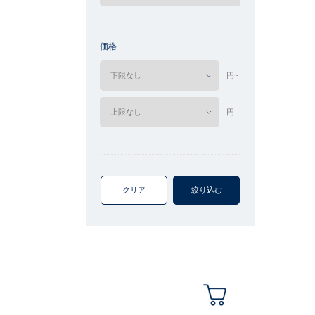
価格
円~
円
クリア
絞り込む