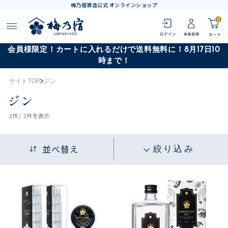
梅乃宿酒造公式 オンラインショップ
0
会員様限定！カートに入れるだけで送料無料に！8月17日10
時まで！
サイトTOP
ジン
ジン
2
件 /
2件
を表示
並べ替え
絞り込み