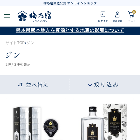
梅乃宿酒造公式 オンラインショップ
0
熊本県熊本地方を震源とする地震の影響について
サイトTOP
ジン
ジン
2
件 /
2件
を表示
並べ替え
絞り込み