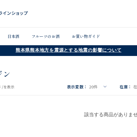
日本酒
フルーツのお酒
お買い物ガイド
熊本県熊本地方を震源とする地震の影響について
ジン
表示変数：
20
件
在庫：
 /
を表示
該当する商品がありま