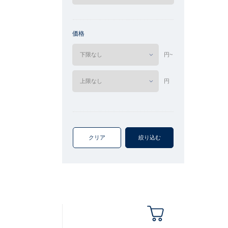
価格
円~
円
クリア
絞り込む