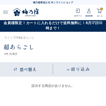
梅乃宿酒造公式 オンラインショップ
0
会員様限定！カートに入れるだけで送料無料に！8月17日10
時まで！
サイトTOP
超あらごし
超あらごし
0
件 /
を表示
並べ替え
絞り込み
該当する商品がありません。