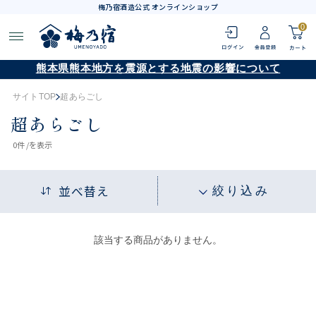
梅乃宿酒造公式 オンラインショップ
0
熊本県熊本地方を震源とする地震の影響について
サイトTOP
超あらごし
超あらごし
0
件 /
を表示
並べ替え
絞り込み
該当する商品がありません。