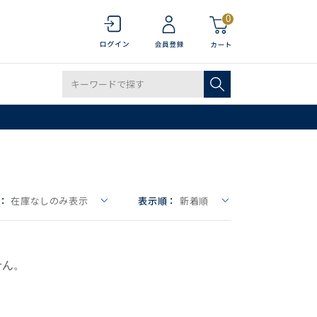
0
：
在庫なしのみ表示
表示順：
新着順
せん。