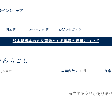
日本酒
フルーツのお酒
お買い物ガイド
熊本県熊本地方を震源とする地震の影響について
超あらごし
表示変数：
40
件
在庫
 /
を表示
該当する商品がありま