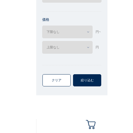
価格
円~
円
クリア
絞り込む