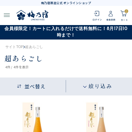
梅乃宿酒造公式 オンラインショップ
0
会員様限定！カートに入れるだけで送料無料に！8月17日10
時まで！
サイトTOP
超あらごし
超あらごし
4
件 /
4件
を表示
並べ替え
絞り込み