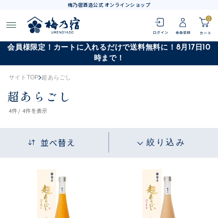
梅乃宿酒造公式 オンラインショップ
0
会員様限定！カートに入れるだけで送料無料に！8月17日10
時まで！
サイトTOP
超あらごし
超あらごし
4
件 /
4件
を表示
並べ替え
絞り込み