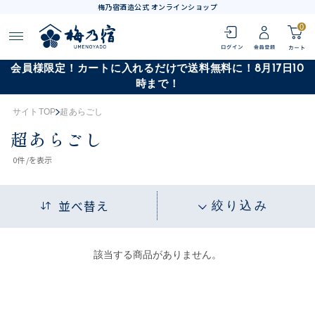
梅乃宿酒造公式 オンラインショップ
0
会員様限定！カートに入れるだけで送料無料に！8月17日10
時まで！
サイトTOP
超あらごし
超あらごし
0
件 /
を表示
並べ替え
絞り込み
該当する商品がありません。