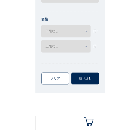
価格
円~
円
クリア
絞り込む