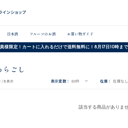
日本酒
フルーツのお酒
お買い物ガイド
員様限定！カートに入れるだけで送料無料に！8月17日10時ま
あらごし
表示変数：
80
件
在庫：
在庫な
 /
を表示
該当する商品がありま