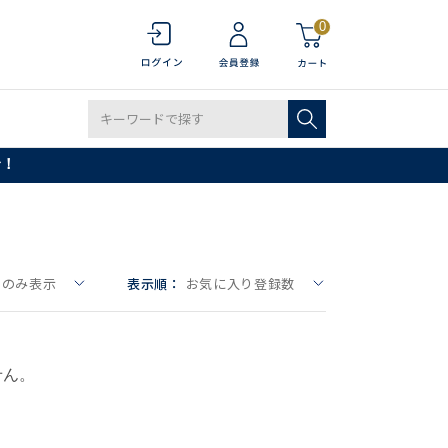
0
で！
しのみ表示
表示順：
お気に入り登録数
せん。