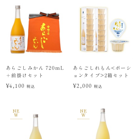
あらごしみかん 720mL
あらごしれもん<ポーシ
＋前掛けセット
ョンタイプ>2箱セット
¥4,100
¥2,000
税込
税込
NE
NE
W
W