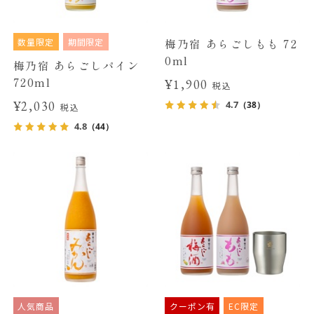
数量限定
期間限定
梅乃宿 あらごしもも 72
0ml
梅乃宿 あらごしパイン
720ml
¥1,900
税込
¥2,030
4.7
（38）
税込
4.8
（44）
人気商品
クーポン有
EC限定