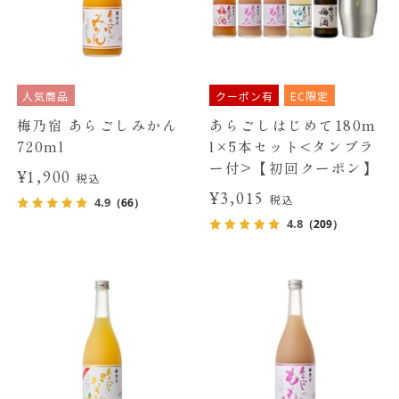
人気商品
クーポン有
EC限定
梅乃宿 あらごしみかん
あらごしはじめて180m
720ml
l×5本セット<タンブラ
ー付>【初回クーポン】
¥1,900
税込
¥3,015
税込
4.9
（66）
4.8
（209）