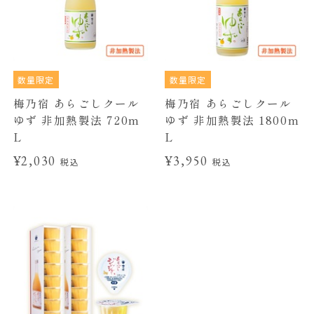
数量限定
数量限定
梅乃宿 あらごしクール
梅乃宿 あらごしクール
ゆず 非加熱製法 720m
ゆず 非加熱製法 1800m
L
L
¥2,030
¥3,950
税込
税込