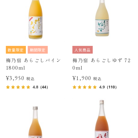
数量限定
期間限定
人気商品
梅乃宿 あらごしパイン
梅乃宿 あらごしゆず 72
1800ml
0ml
¥3,950
¥1,900
税込
税込
4.8
4.9
（44）
（110）