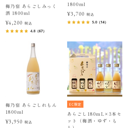
1800ml
梅乃宿 あらごしみっく
酒 1800ml
¥3,700
税込
¥4,200
5.0
（14）
税込
4.8
（67）
EC限定
梅乃宿 あらごしれもん
1800ml
あらごし180mL×3本セ
ット（梅酒・ゆず・も
¥3,950
税込
も）