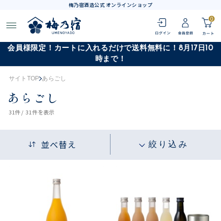
梅乃宿酒造公式 オンラインショップ
0
会員様限定！カートに入れるだけで送料無料に！8月17日10
時まで！
サイトTOP
あらごし
あらごし
31
件 /
31件
を表示
並べ替え
絞り込み