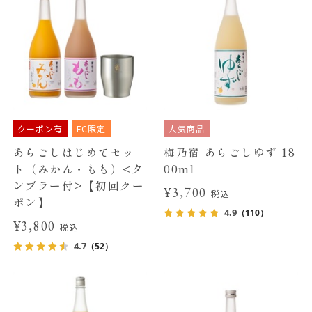
クーポン有
EC限定
人気商品
あらごしはじめてセッ
梅乃宿 あらごしゆず 18
ト（みかん・もも）<タ
00ml
ンブラー付>【初回クー
¥3,700
税込
ポン】
4.9
（110）
¥3,800
税込
4.7
（52）