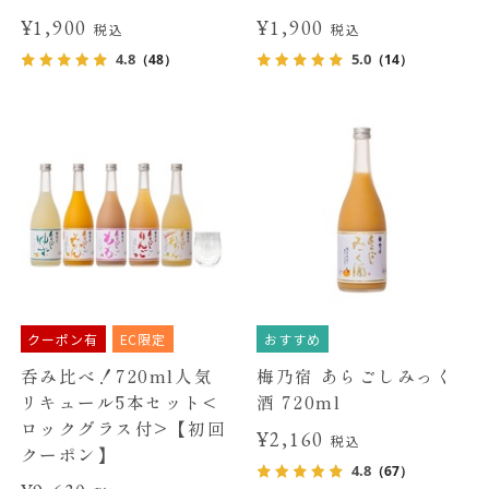
¥1,900
¥1,900
税込
税込
4.8
5.0
（48）
（14）
クーポン有
EC限定
おすすめ
呑み比べ！720ml人気
梅乃宿 あらごしみっく
リキュール5本セット<
酒 720ml
ロックグラス付>【初回
¥2,160
税込
クーポン】
4.8
（67）