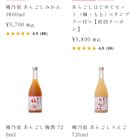
梅乃宿 あらごしみかん
あらごしはじめてセッ
1800ml
ト（梅・もも）<タンブ
ラー付>【初回クーポ
¥3,700
税込
ン】
4.9
（68）
¥3,800
税込
4.8
（34）
梅乃宿 あらごし梅酒 72
梅乃宿 あらごしりんご
0ml
720ml