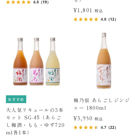
4.8
（19）
¥1,801
税込
4.8
（12）
おすすめ
梅乃宿 あらごしジンジ
ャー 1800ml
大人気リキュールの3本
セット SG-45（あらご
¥3,950
税込
し梅酒・もも・ゆず720
4.7
（22）
ml各1本）