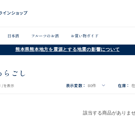
日本酒
フルーツのお酒
お買い物ガイド
熊本県熊本地方を震源とする地震の影響について
あらごし
表示変数：
80
件
在庫：
 /
を表示
該当する商品がありま