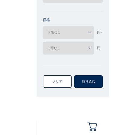
価格
円~
円
クリア
絞り込む