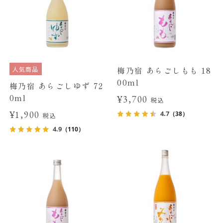
人気商品
梅乃宿 あらごしもも 18
00ml
梅乃宿 あらごしゆず 72
0ml
¥3,700
税込
¥1,900
4.7
（38）
税込
4.9
（110）