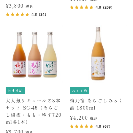
¥3,800
税込
4.8
（209）
4.8
（34）
おすすめ
おすすめ
大人気リキュールの3本
梅乃宿 あらごしみっく
セット SG-45（あらご
酒 1800ml
し梅酒・もも・ゆず720
¥4,200
税込
ml各1本）
4.8
（67）
¥5,700
税込