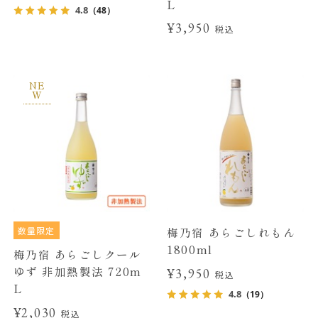
L
4.8
（48）
¥3,950
税込
NE
W
数量限定
梅乃宿 あらごしれもん
1800ml
梅乃宿 あらごしクール
ゆず 非加熱製法 720m
¥3,950
税込
L
4.8
（19）
¥2,030
税込