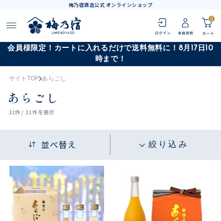
梅乃宿酒造公式 オンラインショップ
0
会員様限定！カートに入れるだけで送料無料に！8月17日10
時まで！
サイトTOP
あらごし
あらごし
31
件 /
31件
を表示
並べ替え
絞り込み