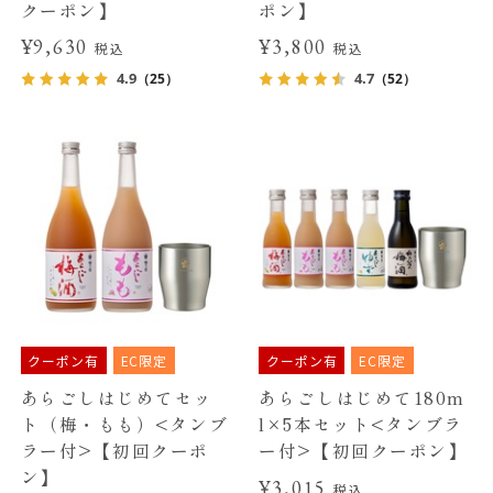
クーポン】
ポン】
¥9,630
¥3,800
税込
税込
4.9
4.7
（25）
（52）
クーポン有
EC限定
クーポン有
EC限定
あらごしはじめてセッ
あらごしはじめて180m
ト（梅・もも）<タンブ
l×5本セット<タンブラ
ラー付>【初回クーポ
ー付>【初回クーポン】
ン】
¥3,015
税込