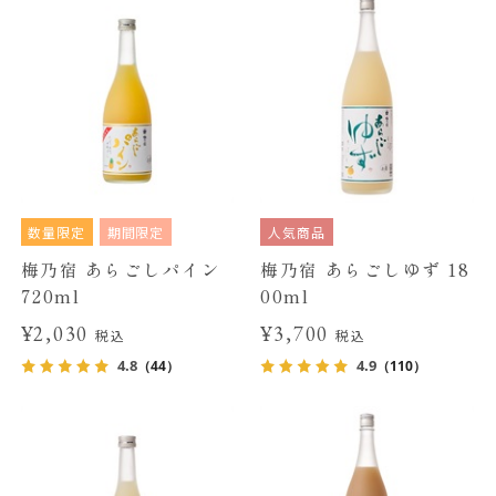
数量限定
期間限定
人気商品
梅乃宿 あらごしパイン
梅乃宿 あらごしゆず 18
720ml
00ml
¥2,030
¥3,700
税込
税込
4.8
4.9
（44）
（110）