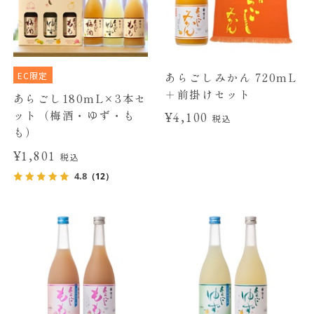
EC限定
あらごしみかん 720mL
＋前掛けセット
あらごし180mL×3本セ
ット（梅酒・ゆず・も
¥4,100
税込
も）
¥1,801
税込
4.8
（12）