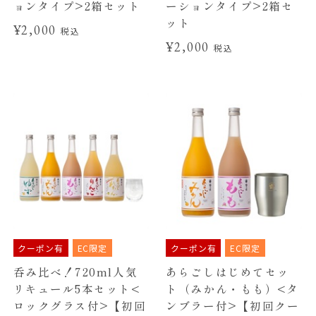
ョンタイプ>2箱セット
ーションタイプ>2箱セ
ット
¥2,000
税込
¥2,000
税込
クーポン有
EC限定
クーポン有
EC限定
呑み比べ！720ml人気
あらごしはじめてセッ
リキュール5本セット<
ト（みかん・もも）<タ
ロックグラス付>【初回
ンブラー付>【初回クー