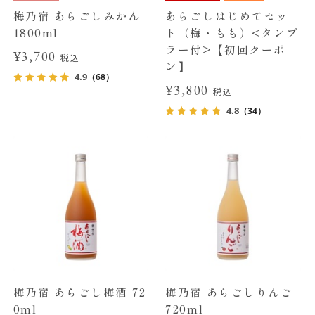
梅乃宿 あらごしみかん
あらごしはじめてセッ
1800ml
ト（梅・もも）<タンブ
ラー付>【初回クーポ
¥3,700
税込
ン】
4.9
（68）
¥3,800
税込
4.8
（34）
梅乃宿 あらごし梅酒 72
梅乃宿 あらごしりんご
0ml
720ml