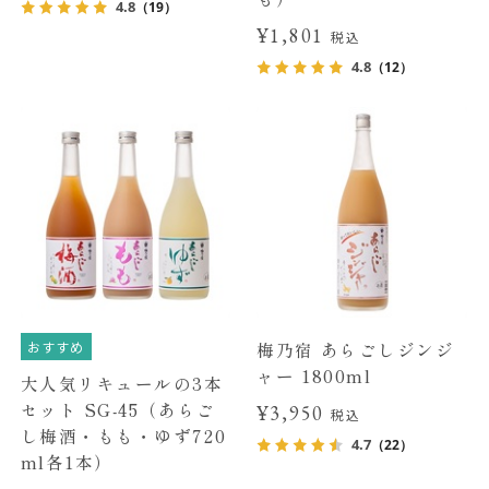
4.8
（19）
¥1,801
税込
4.8
（12）
おすすめ
梅乃宿 あらごしジンジ
ャー 1800ml
大人気リキュールの3本
セット SG-45（あらご
¥3,950
税込
し梅酒・もも・ゆず720
4.7
（22）
ml各1本）