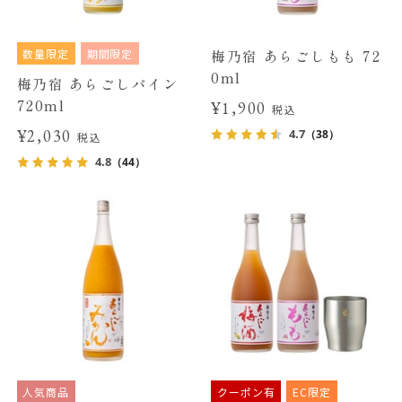
数量限定
期間限定
梅乃宿 あらごしもも 72
0ml
梅乃宿 あらごしパイン
720ml
¥1,900
税込
¥2,030
4.7
（38）
税込
4.8
（44）
人気商品
クーポン有
EC限定