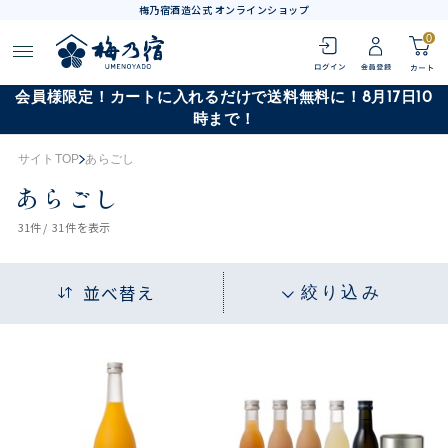
梅乃宿酒造公式 オンラインショップ
0
会員様限定！カートに入れるだけで送料無料に！8月17日10
時まで！
サイトTOP
あらごし
あらごし
31
件 /
31件
を表示
並べ替え
絞り込み