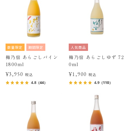
数量限定
期間限定
人気商品
梅乃宿 あらごしパイン
梅乃宿 あらごしゆず 72
1800ml
0ml
¥3,950
¥1,900
税込
税込
4.8
4.9
（44）
（110）