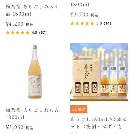
1800ml
梅乃宿 あらごしみっく
酒 1800ml
¥3,700
税込
¥4,200
5.0
（14）
税込
4.8
（67）
EC限定
梅乃宿 あらごしれもん
1800ml
あらごし180mL×3本セ
ット（梅酒・ゆず・も
¥3,950
税込
も）