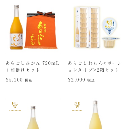
あらごしみかん 720mL
あらごしれもん<ポーシ
＋前掛けセット
ョンタイプ>2箱セット
¥4,100
¥2,000
税込
税込
NE
NE
W
W