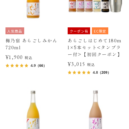
人気商品
クーポン有
EC限定
梅乃宿 あらごしみかん
あらごしはじめて180m
720ml
l×5本セット<タンブラ
ー付>【初回クーポン】
¥1,900
税込
¥3,015
税込
4.9
（66）
4.8
（209）