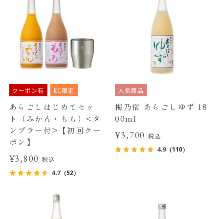
クーポン有
EC限定
人気商品
あらごしはじめてセッ
梅乃宿 あらごしゆず 18
ト（みかん・もも）<タ
00ml
ンブラー付>【初回クー
¥3,700
税込
ポン】
4.9
（110）
¥3,800
税込
4.7
（52）