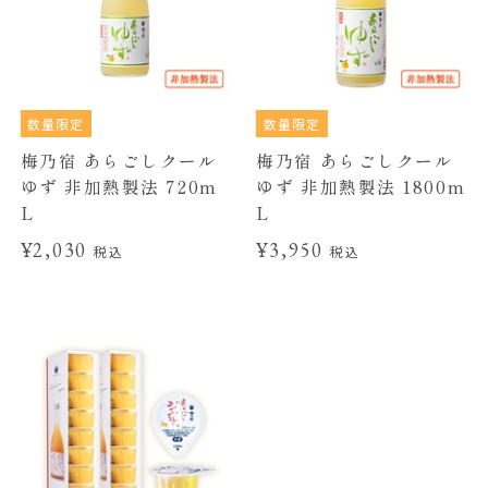
数量限定
数量限定
梅乃宿 あらごしクール
梅乃宿 あらごしクール
ゆず 非加熱製法 720m
ゆず 非加熱製法 1800m
L
L
¥2,030
¥3,950
税込
税込