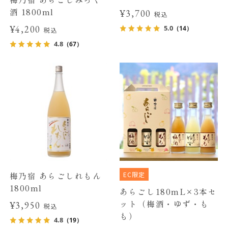
酒 1800ml
¥3,700
税込
¥4,200
5.0
（14）
税込
4.8
（67）
EC限定
梅乃宿 あらごしれもん
1800ml
あらごし180mL×3本セ
ット（梅酒・ゆず・も
¥3,950
税込
も）
4.8
（19）