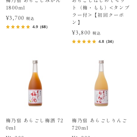
1800ml
ト（梅・もも）<タンブ
ラー付>【初回クーポ
¥3,700
税込
ン】
4.9
（68）
¥3,800
税込
4.8
（34）
梅乃宿 あらごし梅酒 72
梅乃宿 あらごしりんご
0ml
720ml