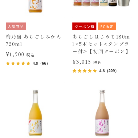
人気商品
クーポン有
EC限定
梅乃宿 あらごしみかん
あらごしはじめて180m
720ml
l×5本セット<タンブラ
ー付>【初回クーポン】
¥1,900
税込
¥3,015
税込
4.9
（66）
4.8
（209）