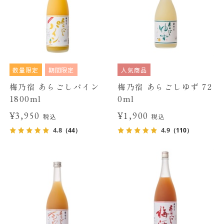
数量限定
期間限定
人気商品
梅乃宿 あらごしパイン
梅乃宿 あらごしゆず 72
1800ml
0ml
¥3,950
¥1,900
税込
税込
4.8
4.9
（44）
（110）