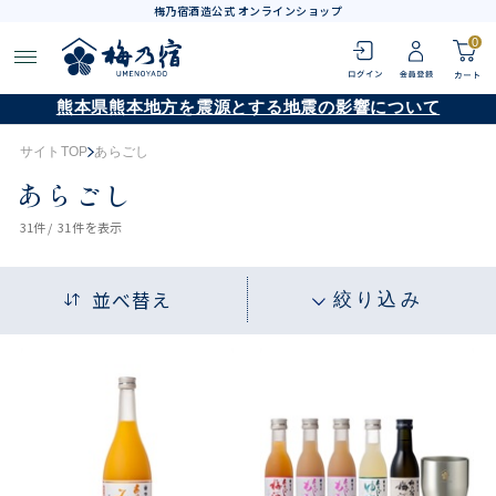
梅乃宿酒造公式 オンラインショップ
0
熊本県熊本地方を震源とする地震の影響について
サイトTOP
あらごし
あらごし
31
件 /
31件
を表示
並べ替え
絞り込み