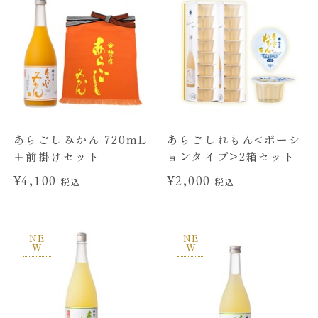
あらごしみかん 720mL
あらごしれもん<ポーシ
＋前掛けセット
ョンタイプ>2箱セット
¥4,100
¥2,000
税込
税込
NE
NE
W
W