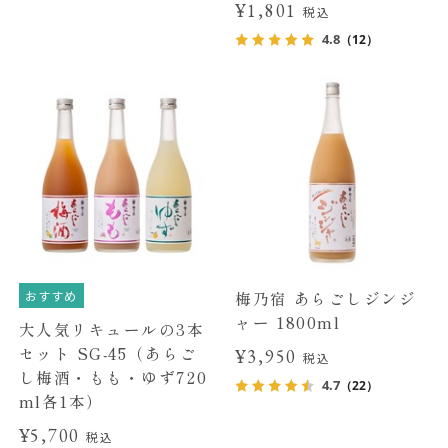
¥1,801
税込
4.8
（12）
おすすめ
梅乃宿 あらごしジンジ
ャー 1800ml
大人気リキュールの3本
セット SG-45（あらご
¥3,950
税込
し梅酒・もも・ゆず720
4.7
（22）
ml各1本）
¥5,700
税込