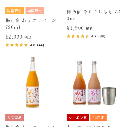
数量限定
期間限定
梅乃宿 あらごしもも 72
0ml
梅乃宿 あらごしパイン
720ml
¥1,900
税込
¥2,030
4.7
（38）
税込
4.8
（44）
人気商品
クーポン有
EC限定
梅乃宿 あらごしみかん
あらごしはじめてセッ