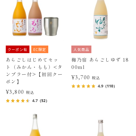
クーポン有
EC限定
人気商品
あらごしはじめてセッ
梅乃宿 あらごしゆず 18
ト（みかん・もも）<タ
00ml
ンブラー付>【初回クー
¥3,700
税込
ポン】
4.9
（110）
¥3,800
税込
4.7
（52）