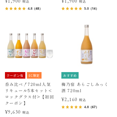
¥1,900
¥1,900
税込
税込
4.8
5.0
（48）
（14）
クーポン有
EC限定
おすすめ
呑み比べ！720ml人気
梅乃宿 あらごしみっく
リキュール5本セット<
酒 720ml
ロックグラス付>【初回
¥2,160
税込
クーポン】
4.8
（67）
¥9,630
税込