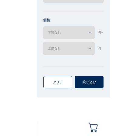
価格
円~
円
クリア
絞り込む