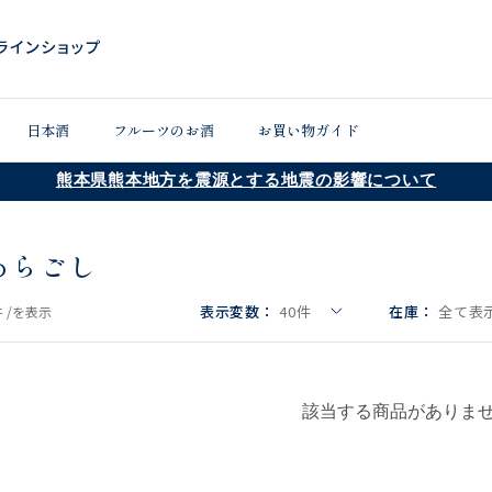
日本酒
フルーツのお酒
お買い物ガイド
熊本県熊本地方を震源とする地震の影響について
あらごし
表示変数：
40
件
在庫：
全て表示
 /
を表示
該当する商品がありま