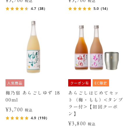
¥3,700
¥3,700
税込
税込
4.7
5.0
（38）
（14）
人気商品
クーポン有
EC限定
梅乃宿 あらごしゆず 18
あらごしはじめてセッ
00ml
ト（梅・もも）<タンブ
ラー付>【初回クーポ
¥3,700
税込
ン】
4.9
（110）
¥3,800
税込