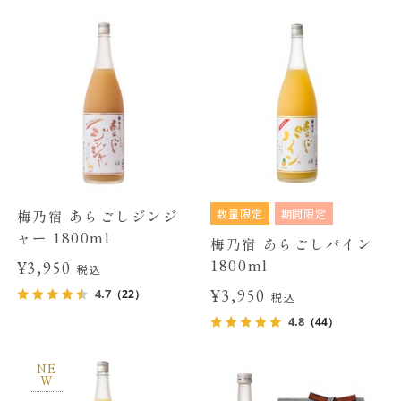
数量限定
期間限定
梅乃宿 あらごしジンジ
ャー 1800ml
梅乃宿 あらごしパイン
1800ml
¥3,950
税込
¥3,950
4.7
（22）
税込
4.8
（44）
NE
W