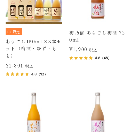
EC限定
梅乃宿 あらごし梅酒 72
0ml
あらごし180mL×3本セ
ット（梅酒・ゆず・も
¥1,900
税込
も）
4.8
（48）
¥1,801
税込
4.8
（12）