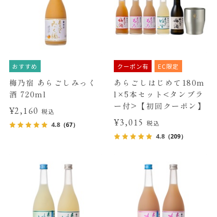
おすすめ
クーポン有
EC限定
梅乃宿 あらごしみっく
あらごしはじめて180m
酒 720ml
l×5本セット<タンブラ
ー付>【初回クーポン】
¥2,160
税込
¥3,015
税込
4.8
（67）
4.8
（209）