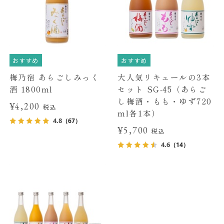
おすすめ
おすすめ
梅乃宿 あらごしみっく
大人気リキュールの3本
酒 1800ml
セット SG-45（あらご
し梅酒・もも・ゆず720
¥4,200
税込
ml各1本）
4.8
（67）
¥5,700
税込
4.6
（14）