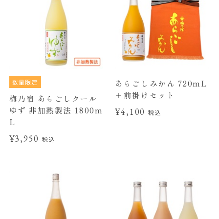
数量限定
あらごしみかん 720mL
＋前掛けセット
梅乃宿 あらごしクール
ゆず 非加熱製法 1800m
¥4,100
税込
L
¥3,950
税込