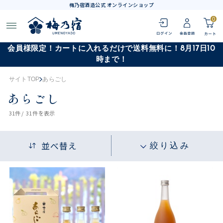
梅乃宿酒造公式 オンラインショップ
0
会員様限定！カートに入れるだけで送料無料に！8月17日10
時まで！
サイトTOP
あらごし
あらごし
31
件 /
31件
を表示
並べ替え
絞り込み