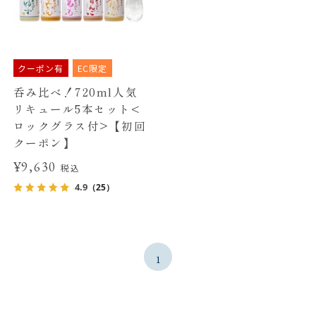
クーポン有
EC限定
呑み比べ！720ml人気
リキュール5本セット<
ロックグラス付>【初回
クーポン】
¥9,630
税込
4.9
（25）
1