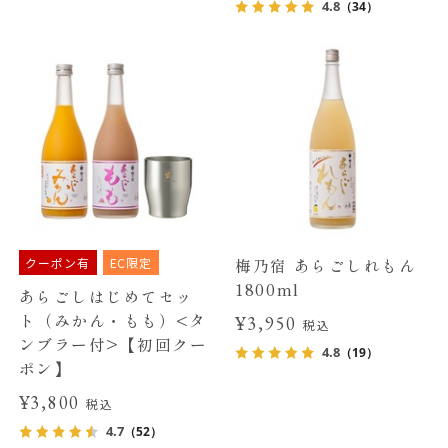
4.8
（34）
クーポン有
EC限定
梅乃宿 あらごしれもん
1800ml
あらごしはじめてセッ
ト（みかん・もも）<タ
¥3,950
税込
ンブラー付>【初回クー
4.8
（19）
ポン】
¥3,800
税込
4.7
（52）