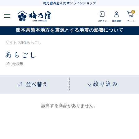
梅乃宿酒造公式 オンラインショップ
0
熊本県熊本地方を震源とする地震の影響について
サイトTOP
あらごし
あらごし
0
件 /
を表示
並べ替え
絞り込み
該当する商品がありません。