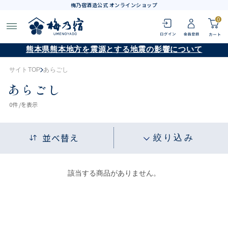
梅乃宿酒造公式 オンラインショップ
0
熊本県熊本地方を震源とする地震の影響について
サイトTOP
あらごし
あらごし
0
件 /
を表示
並べ替え
絞り込み
該当する商品がありません。