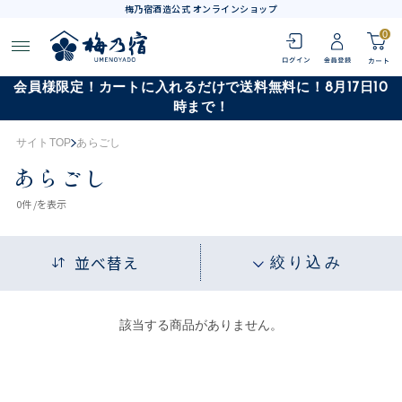
梅乃宿酒造公式 オンラインショップ
0
会員様限定！カートに入れるだけで送料無料に！8月17日10
時まで！
サイトTOP
あらごし
あらごし
0
件 /
を表示
並べ替え
絞り込み
該当する商品がありません。