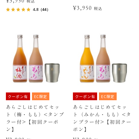
¥3,950
税込
¥3,950
税込
4.8
（44）
クーポン有
EC限定
クーポン有
EC限定
あらごしはじめてセッ
あらごしはじめてセッ
ト（梅・もも）<タンブ
ト（みかん・もも）<タ
ラー付>【初回クーポ
ンブラー付>【初回クー
ン】
ポン】