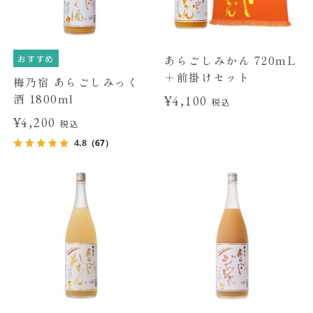
おすすめ
あらごしみかん 720mL
＋前掛けセット
梅乃宿 あらごしみっく
酒 1800ml
¥4,100
税込
¥4,200
税込
4.8
（67）