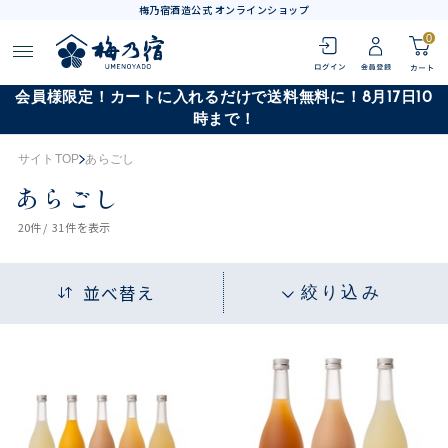
梅乃宿酒造公式 オンラインショップ
0
会員様限定！カートに入れるだけで送料無料に！8月17日10
時まで！
サイトTOP
あらごし
あらごし
20
件 /
31件
を表示
並べ替え
絞り込み