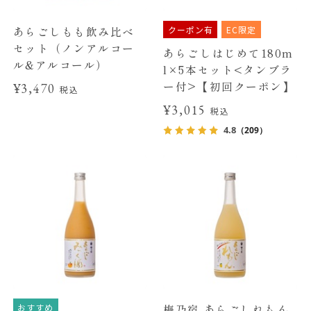
クーポン有
EC限定
あらごしもも飲み比べ
セット（ノンアルコー
あらごしはじめて180m
ル&アルコール）
l×5本セット<タンブラ
ー付>【初回クーポン】
¥3,470
税込
¥3,015
税込
4.8
（209）
おすすめ
梅乃宿 あらごしれもん