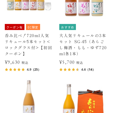
クーポン有
EC限定
おすすめ
呑み比べ！720ml人気
大人気リキュールの3本
リキュール5本セット<
セット SG-45（あらご
ロックグラス付>【初回
し梅酒・もも・ゆず720
クーポン】
ml各1本）
¥9,630
¥5,700
税込
税込
4.9
4.6
（25）
（14）