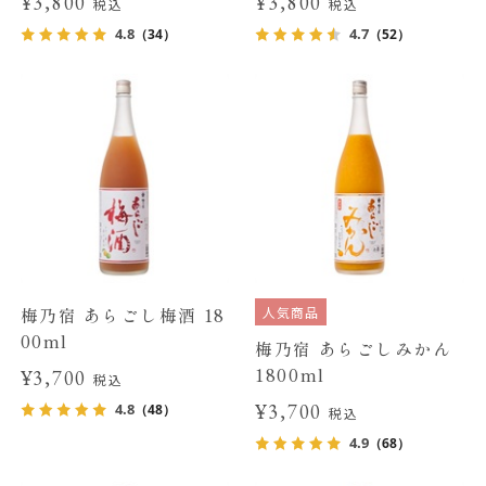
¥3,800
¥3,800
税込
税込
4.8
4.7
（34）
（52）
人気商品
梅乃宿 あらごし梅酒 18
00ml
梅乃宿 あらごしみかん
1800ml
¥3,700
税込
¥3,700
4.8
（48）
税込
4.9
（68）