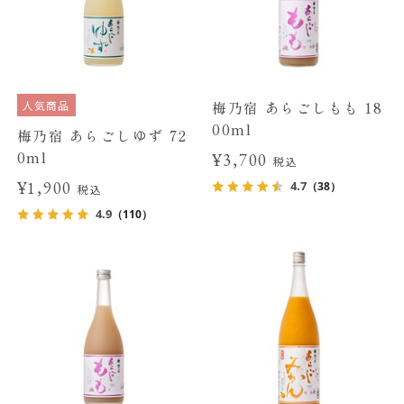
人気商品
梅乃宿 あらごしもも 18
00ml
梅乃宿 あらごしゆず 72
0ml
¥3,700
税込
¥1,900
4.7
（38）
税込
4.9
（110）