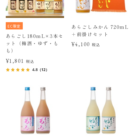
EC限定
あらごしみかん 720mL
＋前掛けセット
あらごし180mL×3本セ
ット（梅酒・ゆず・も
¥4,100
税込
も）
¥1,801
税込
4.8
（12）