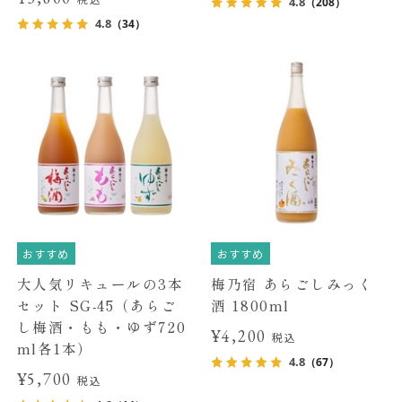
4.8
（208）
4.8
（34）
おすすめ
おすすめ
大人気リキュールの3本
梅乃宿 あらごしみっく
セット SG-45（あらご
酒 1800ml
し梅酒・もも・ゆず720
¥4,200
税込
ml各1本）
4.8
（67）
¥5,700
税込