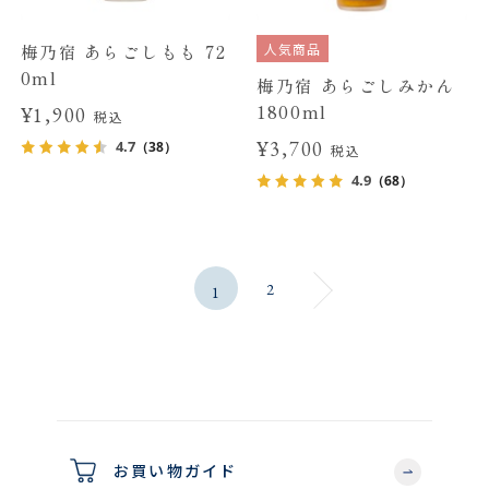
人気商品
梅乃宿 あらごしもも 72
0ml
梅乃宿 あらごしみかん
1800ml
¥1,900
税込
¥3,700
4.7
（38）
税込
4.9
（68）
2
1
お買い物ガイド