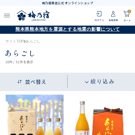
梅乃宿酒造公式 オンラインショップ
0
熊本県熊本地方を震源とする地震の影響について
サイトTOP
あらごし
あらごし
20
件 /
31件
を表示
並べ替え
絞り込み