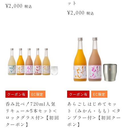
ット
¥2,000
税込
¥2,000
税込
クーポン有
EC限定
クーポン有
EC限定
呑み比べ！720ml人気
あらごしはじめてセッ
リキュール5本セット<
ト（みかん・もも）<タ
ロックグラス付>【初回
ンブラー付>【初回クー
クーポン】
ポン】