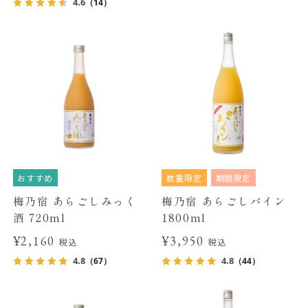
4.6
（14）
おすすめ
数量限定
期間限定
梅乃宿 あらごしみっく
梅乃宿 あらごしパイン
酒 720ml
1800ml
¥2,160
¥3,950
税込
税込
4.8
4.8
（67）
（44）