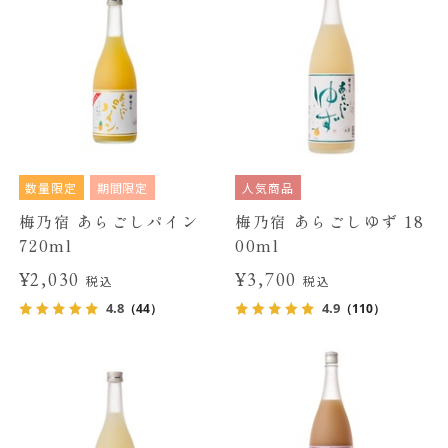
数量限定
期間限定
人気商品
梅乃宿 あらごしパイン
梅乃宿 あらごしゆず 18
720ml
00ml
¥2,030
¥3,700
税込
税込
4.8
4.9
（44）
（110）