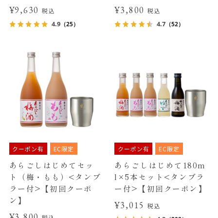
¥9,630
¥3,800
税込
税込
4.9
4.7
（25）
（52）
クーポン有
EC限定
クーポン有
EC限定
あらごしはじめてセッ
あらごしはじめて180m
ト（梅・もも）<タンブ
l×5本セット<タンブラ
ラー付>【初回クーポ
ー付>【初回クーポン】
ン】
¥3,015
税込
¥3,800
税込