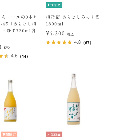
おすすめ
リキュールの3本セ
梅乃宿 あらごしみっく酒
G-45（あらごし梅
1800ml
・ゆず720ml各
¥4,200
税込
4.8
（67）
00
税込
4.6
（14）
期間限定
人気商品