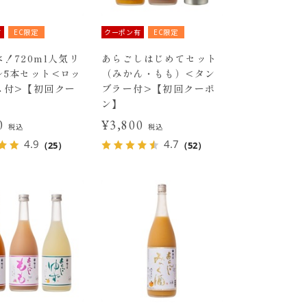
有
EC限定
クーポン有
EC限定
！720ml人気リ
あらごしはじめてセット
ル5本セット<ロッ
（みかん・もも）<タン
ス付>【初回クー
ブラー付>【初回クーポ
ン】
30
¥3,800
税込
税込
4.9
4.7
（25）
（52）