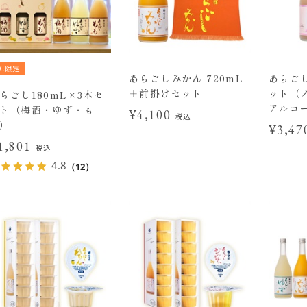
EC限定
あらごしみかん 720mL
あらご
＋前掛けセット
ット（
らごし180mL×3本セ
アルコ
ト（梅酒・ゆず・も
¥4,100
税込
）
¥3,4
1,801
税込
4.8
（12）