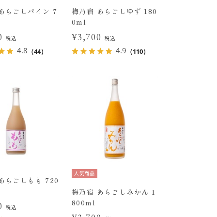
あらごしパイン 7
梅乃宿 あらごしゆず 180
0ml
30
¥3,700
税込
税込
4.8
4.9
（44）
（110）
人気商品
あらごしもも 720
梅乃宿 あらごしみかん 1
800ml
00
税込