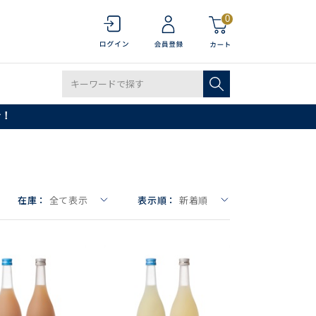
0
で！
在庫：
全て表示
表示順：
新着順