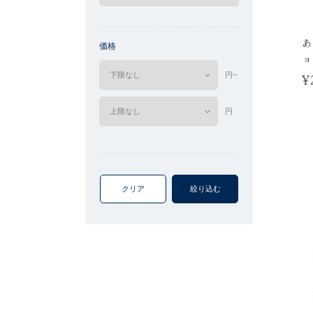
あ
価格
ョ
円~
¥
円
クリア
絞り込む