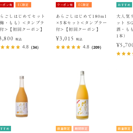
ーポン有
EC限定
クーポン有
EC限定
おすすめ
らごしはじめてセット
あらごしはじめて180ml
大人気
梅・もも）<タンブラ
×5本セット<タンブラー
ット S
付>【初回クーポン】
付>【初回クーポン】
酒・もも
1本）
3,800
¥3,015
税込
税込
¥5,7
4.8
4.8
（34）
（209）
すすめ
数量限定
期間限定
数量限定