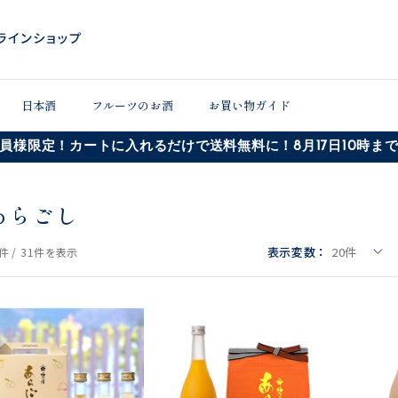
日本酒
フルーツのお酒
お買い物ガイド
員様限定！カートに入れるだけで送料無料に！8月17日10時ま
あらごし
表示変数：
20
件
件 /
31件
を表示