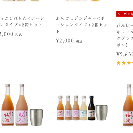
クーポン
らごしれもん<ポーシ
あらごしジンジャー<ポ
ンタイプ>2箱セット
ーションタイプ>2箱セッ
呑み比べ
ト
キュー
2,000
税込
クグラ
¥2,000
税込
ポン】
¥9,6