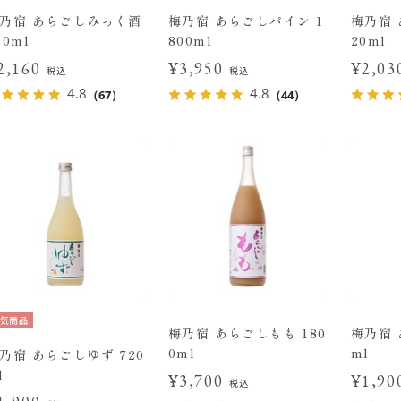
乃宿 あらごしみっく酒
梅乃宿 あらごしパイン 1
梅乃宿 
20ml
800ml
20ml
2,160
¥3,950
¥2,0
税込
税込
4.8
4.8
（67）
（44）
気商品
梅乃宿 あらごしもも 180
梅乃宿 
0ml
ml
乃宿 あらごしゆず 720
l
¥3,700
¥1,9
税込