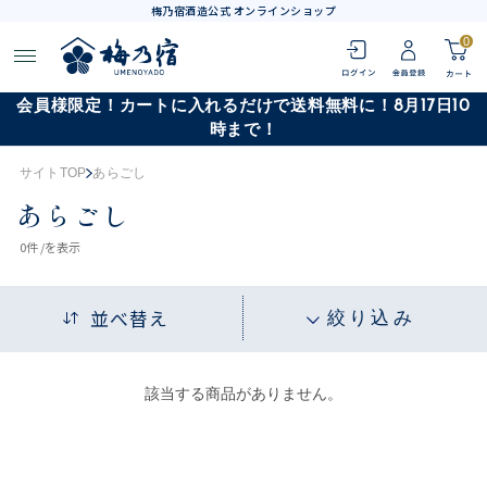
梅乃宿酒造公式 オンラインショップ
0
会員様限定！カートに入れるだけで送料無料に！8月17日10
時まで！
サイトTOP
あらごし
あらごし
0
件 /
を表示
並べ替え
絞り込み
該当する商品がありません。