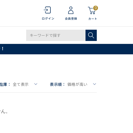
0
で！
在庫：
全て表示
表示順：
価格が高い
せん。