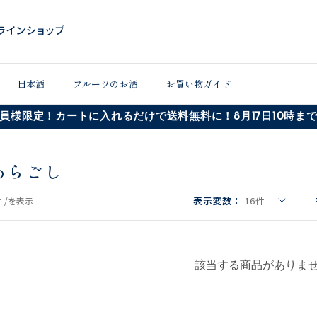
日本酒
フルーツのお酒
お買い物ガイド
員様限定！カートに入れるだけで送料無料に！8月17日10時ま
あらごし
表示変数：
16
件
 /
を表示
該当する商品がありま