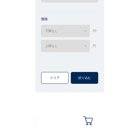
価格
円~
円
クリア
絞り込む