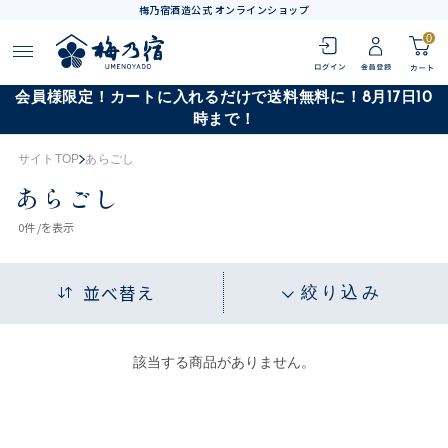
梅乃宿酒造公式 オンラインショップ
0
会員様限定！カートに入れるだけで送料無料に！8月17日10
時まで！
サイトTOP
あらごし
あらごし
0
件 /
を表示
並べ替え
絞り込み
該当する商品がありません。