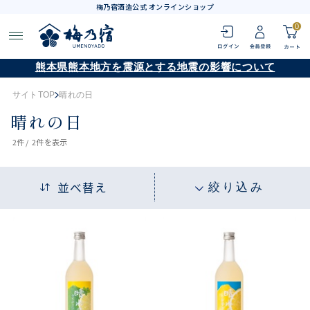
梅乃宿酒造公式 オンラインショップ
0
熊本県熊本地方を震源とする地震の影響について
サイトTOP
晴れの日
晴れの日
2
件 /
2件
を表示
並べ替え
絞り込み