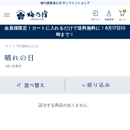
梅乃宿酒造公式 オンラインショップ
0
会員様限定！カートに入れるだけで送料無料に！8月17日10
時まで！
サイトTOP
晴れの日
晴れの日
0
件 /
を表示
並べ替え
絞り込み
該当する商品がありません。