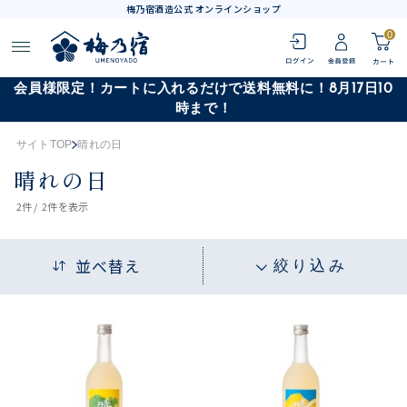
梅乃宿酒造公式 オンラインショップ
0
会員様限定！カートに入れるだけで送料無料に！8月17日10
時まで！
サイトTOP
晴れの日
晴れの日
2
件 /
2件
を表示
並べ替え
絞り込み