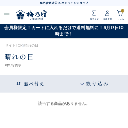
梅乃宿酒造公式 オンラインショップ
0
会員様限定！カートに入れるだけで送料無料に！8月17日10
時まで！
サイトTOP
晴れの日
晴れの日
0
件 /
を表示
並べ替え
絞り込み
該当する商品がありません。