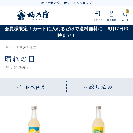
梅乃宿酒造公式 オンラインショップ
0
会員様限定！カートに入れるだけで送料無料に！8月17日10
時まで！
サイトTOP
晴れの日
晴れの日
2
件 /
2件
を表示
並べ替え
絞り込み