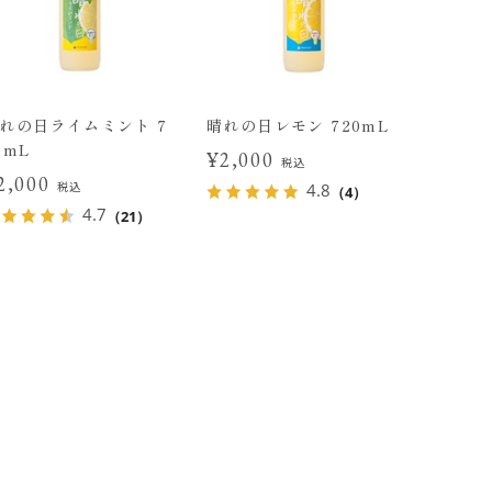
れの日ライムミント 7
晴れの日レモン 720mL
0mL
¥2,000
税込
2,000
税込
4.8
（4）
4.7
（21）