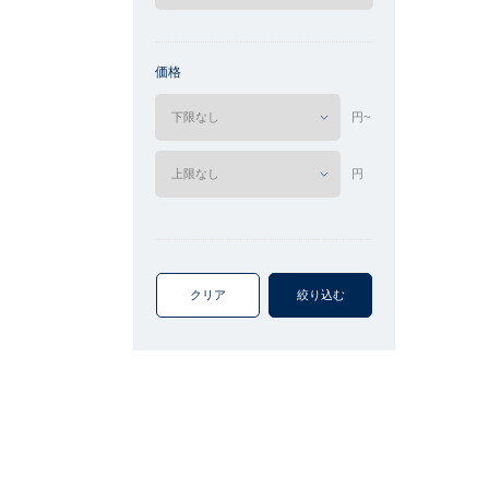
価格
円~
円
クリア
絞り込む