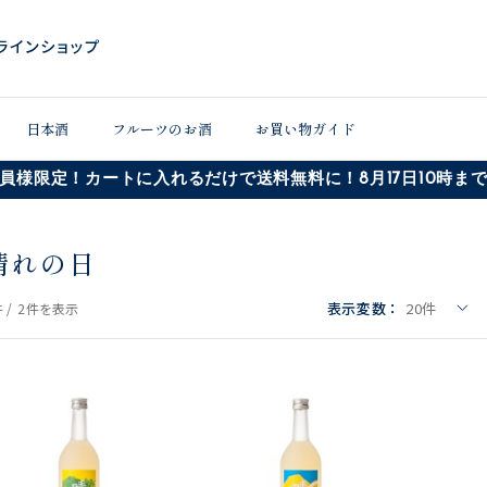
日本酒
フルーツのお酒
お買い物ガイド
員様限定！カートに入れるだけで送料無料に！8月17日10時ま
晴れの日
表示変数：
20
件
 /
2件
を表示