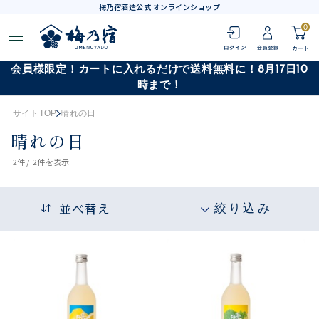
梅乃宿酒造公式 オンラインショップ
0
会員様限定！カートに入れるだけで送料無料に！8月17日10
時まで！
サイトTOP
晴れの日
晴れの日
2
件 /
2件
を表示
並べ替え
絞り込み