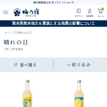
梅乃宿酒造公式 オンラインショップ
0
熊本県熊本地方を震源とする地震の影響について
サイトTOP
晴れの日
晴れの日
2
件 /
2件
を表示
並べ替え
絞り込み