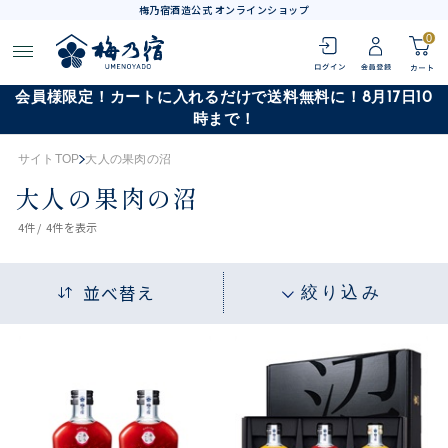
梅乃宿酒造公式 オンラインショップ
0
会員様限定！カートに入れるだけで送料無料に！8月17日10
時まで！
サイトTOP
大人の果肉の沼
大人の果肉の沼
4
件 /
4件
を表示
並べ替え
絞り込み