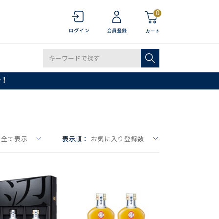
0
で！
全て表示
表示順：
お気に入り登録数