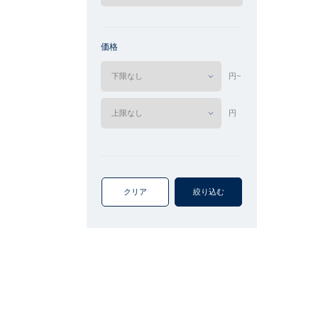
価格
円~
円
クリア
絞り込む