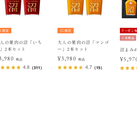
EC限定
EC限定
クーポン
人気商品
人の果肉の沼「いち
大人の果肉の沼「マンゴ
」2本セット
ー」2本セット
沼まみ
3,980
¥3,980
¥5,9
税込
税込
4.8
4.7
（311）
（15）