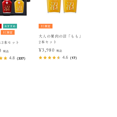
有
おすすめ
EC限定
EC限定
大人の果肉の沼「もも」
2本セット
れ3本セット
¥3,980
70
税込
税込
4.6
4.8
（17）
（337）