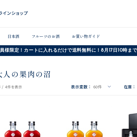
日本酒
フルーツのお酒
お買い物ガイド
員様限定！カートに入れるだけで送料無料に！8月17日10時ま
大人の果肉の沼
表示変数：
60
件
在庫：
 /
4件
を表示