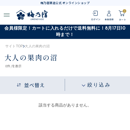
梅乃宿酒造公式 オンラインショップ
0
会員様限定！カートに入れるだけで送料無料に！8月17日10
時まで！
サイトTOP
大人の果肉の沼
大人の果肉の沼
0
件 /
を表示
並べ替え
絞り込み
該当する商品がありません。