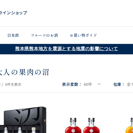
日本酒
フルーツのお酒
お買い物ガイド
熊本県熊本地方を震源とする地震の影響について
大人の果肉の沼
表示変数：
60
件
在庫：
全
 /
4件
を表示