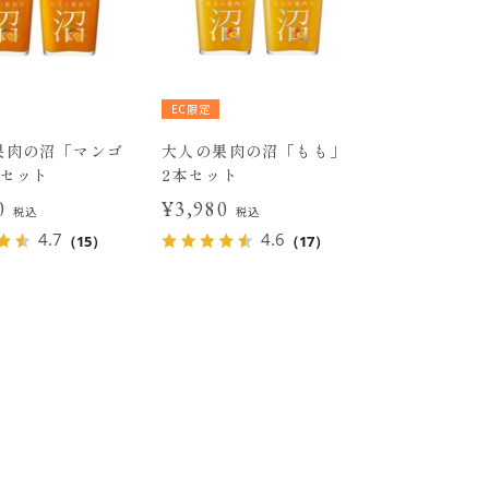
EC限定
果肉の沼「マンゴ
大人の果肉の沼「もも」
本セット
2本セット
80
¥3,980
税込
税込
4.7
4.6
（15）
（17）