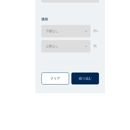
価格
円~
円
クリア
絞り込む