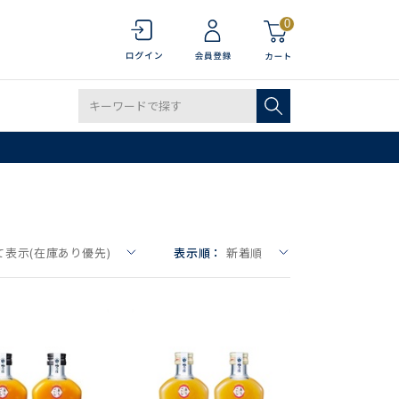
0
て表示(在庫あり優先)
表示順：
新着順