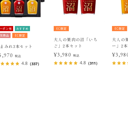
ーポン有
おすすめ
EC限定
EC限定
気商品
EC限定
大人の果肉の沼「いち
大人の
ご」2本セット
ー」2
まみれ3本セット
¥3,980
¥3,9
5,970
税込
税込
4.8
4.8
（311）
（337）