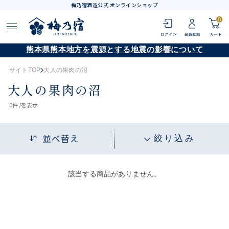
梅乃宿酒造公式 オンラインショップ
0
熊本県熊本地方を震源とする地震の影響について
サイトTOP
大人の果肉の沼
大人の果肉の沼
0
件 /
を表示
並べ替え
絞り込み
該当する商品がありません。