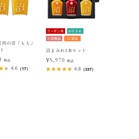
クーポン有
おすすめ
人気商品
EC限定
果肉の沼「もも」
ット
沼まみれ3本セット
80
¥5,970
税込
税込
4.6
4.8
（17）
（337）