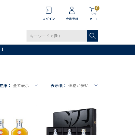
0
で！
在庫：
全て表示
表示順：
価格が安い