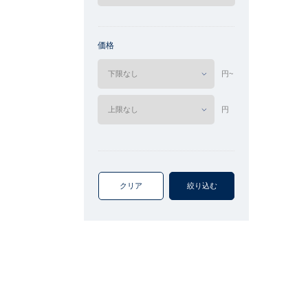
価格
円~
円
クリア
絞り込む