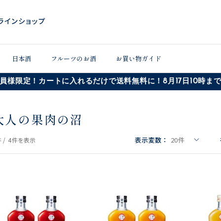
日本酒
フルーツのお酒
お買い物ガイド
員様限定！カートに入れるだけで送料無料に！8月17日10時ま
大人の果肉の沼
表示変数：
20
件
 /
4件
を表示