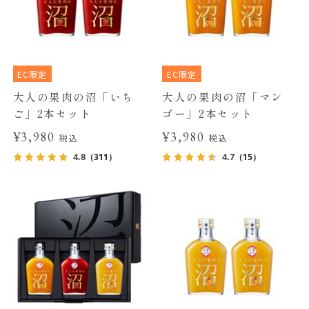
EC限定
EC限定
大人の果肉の沼「いち
大人の果肉の沼「マン
ご」2本セット
ゴー」2本セット
¥3,980
¥3,980
税込
税込
4.8
4.7
（311）
（15）