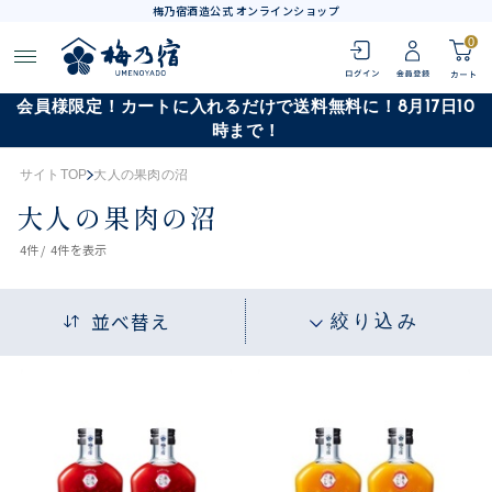
梅乃宿酒造公式 オンラインショップ
0
会員様限定！カートに入れるだけで送料無料に！8月17日10
時まで！
サイトTOP
大人の果肉の沼
大人の果肉の沼
4
件 /
4件
を表示
並べ替え
絞り込み