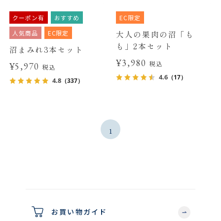
クーポン有
おすすめ
EC限定
人気商品
EC限定
大人の果肉の沼「も
も」2本セット
沼まみれ3本セット
¥3,980
税込
¥5,970
税込
4.6
（17）
4.8
（337）
1
お買い物ガイド