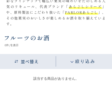
彩なラインナップで幅広い果実の味わいをたのしめる人
気のリキュール、代表ブランド「
あらごしシリーズ
」
や、原料製法にこだわり抜いた「
PARLORあらごし
」、
その他果実のおいしさが楽しめるお酒を取り揃えていま
す。
フルーツのお酒
0
件 /
を表示
並べ替え
絞り込み
該当する商品がありません。