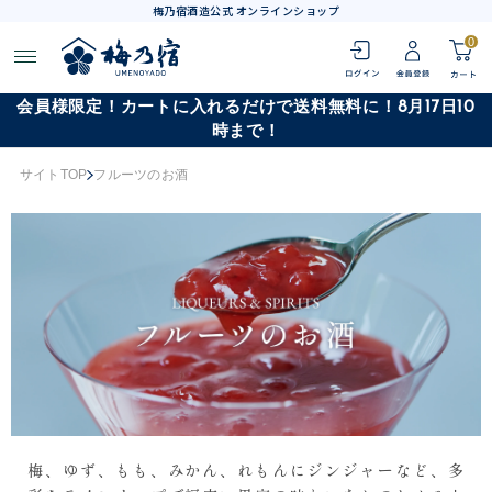
梅乃宿酒造公式 オンラインショップ
0
会員様限定！カートに入れるだけで送料無料に！8月17日10
時まで！
サイトTOP
フルーツのお酒
梅、ゆず、もも、みかん、れもんにジンジャーなど、多