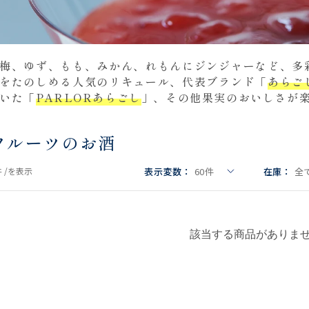
梅、ゆず、もも、みかん、れもんにジンジャーなど、多
をたのしめる人気のリキュール、代表ブランド「
あらご
いた「
PARLORあらごし
」、その他果実のおいしさが
フルーツのお酒
表示変数：
60
件
在庫：
全
 /
を表示
該当する商品がありま