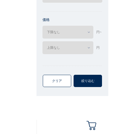
価格
円~
円
クリア
絞り込む